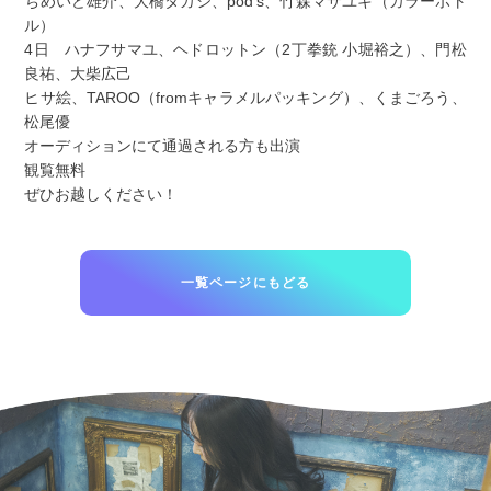
ちめいど雄介、大橋タカシ、pod’s、竹森マサユキ（カラーボト
ル）
4日 ハナフサマユ、ヘドロットン（2丁拳銃 小堀裕之）、門松
良祐、大柴広己
ヒサ絵、TAROO（fromキャラメルパッキング）、くまごろう、
松尾優
オーディションにて通過される方も出演
観覧無料
ぜひお越しください！
一覧ページにもどる