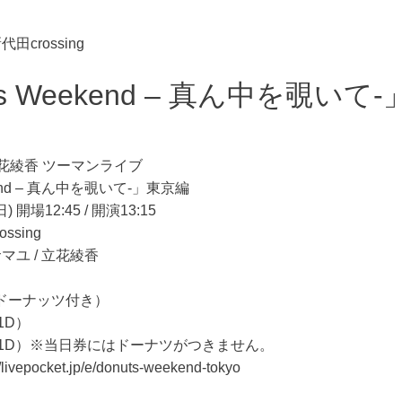
代田crossing
ts Weekend – 真ん中を覗いて
花綾香 ツーマンライブ
kend – 真ん中を覗いて-」東京編
開場12:45 / 開演13:15
ssing
ユ / 立花綾香
ドーナッツ付き）
1D）
（+1D）※当日券にはドーナツがつきません。
//livepocket.jp/e/donuts-weekend-tokyo