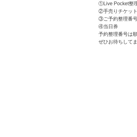
①Live Pocket
②手売りチケット整
③ご予約整理番号順
④当日券
予約整理番号は
ぜひお待ちしてま