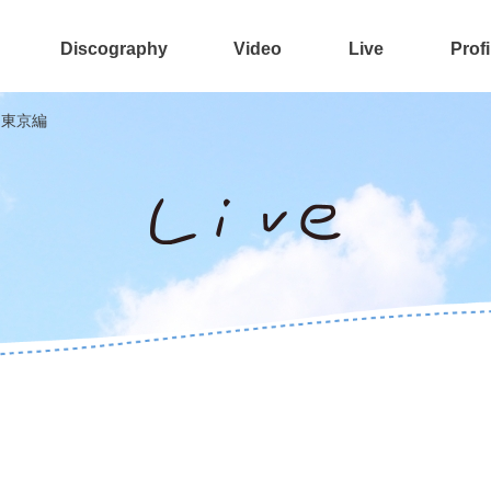
Discography
Video
Live
Profi
-」東京編