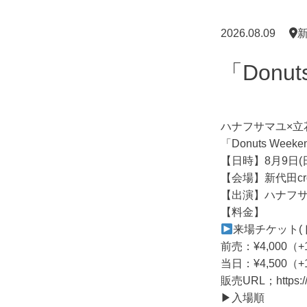
2026.08.09
新
「Donu
ハナフサマユ×立
「Donuts Wee
【日時】8月9日(日) 
【会場】新代田cro
【出演】ハナフサマ
【料金】
来場チケット(
前売：¥4,000（+
当日：¥4,500
販売URL；
https:
▶︎入場順